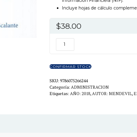
Información Financiera (NIF).
Incluye hojas de cálculo complement
$
38.00
PRACTICA
ELEMENTAL
DE
AUDITORIA
CONFIRMAR STOCK
6ED
cantidad
SKU:
9786075266244
Categoría:
ADMINISTRACION
Etiquetas:
AÑO: 2018
,
AUTOR: MENDEVIL
,
E