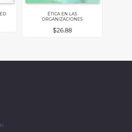
3ED
ÉTICA EN LAS
ORGANIZACIONES
$
26.88
OM