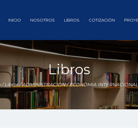
INICIO
NOSOTROS
LIBROS
COTIZACIÓN
PROY
Libros
o
/
Libros
/
ADMINISTRACION
/ ECONOMIA INTERNACIONAL