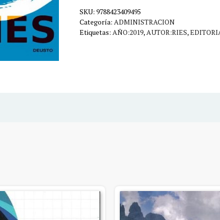
cantidad
SKU:
9788423409495
Categoría:
ADMINISTRACION
Etiquetas:
AÑO:2019
,
AUTOR:RIES
,
EDITORI