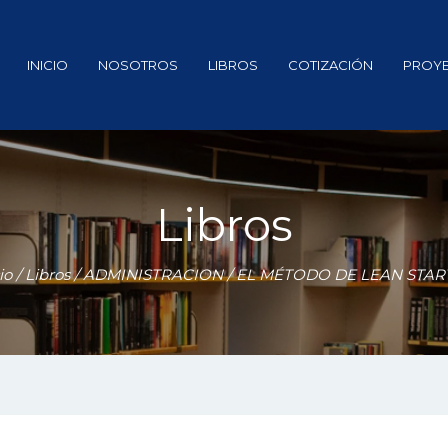
INICIO
NOSOTROS
LIBROS
COTIZACIÓN
PROY
Libros
io
/
Libros
/
ADMINISTRACION
/ EL MÉTODO DE LEAN STA