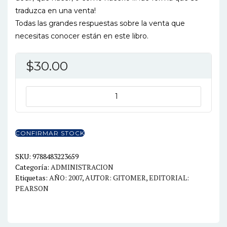
traduzca en una venta!
Todas las grandes respuestas sobre la venta que
necesitas conocer están en este libro.
$
30.00
EL
PEQUEÑO
LIBRO
ROJO
CONFIRMAR STOCK
DE
LAS
SKU:
9788483223659
Categoría:
ADMINISTRACION
MEJORES
Etiquetas:
AÑO: 2007
,
AUTOR: GITOMER
,
EDITORIAL:
RESPUESTAS
PEARSON
EN
VENTAS
cantidad