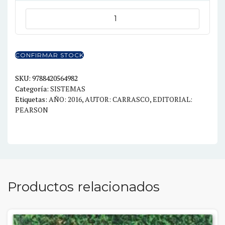
ESPECIFICACION
VERIFICACION
Y
DERIVACION
CONFIRMAR STOCK
FORMAL
DE
SKU:
9788420564982
Categoría:
SISTEMAS
PROGRAMA
Etiquetas:
AÑO: 2016
,
AUTOR: CARRASCO
,
EDITORIAL:
cantidad
PEARSON
Productos relacionados