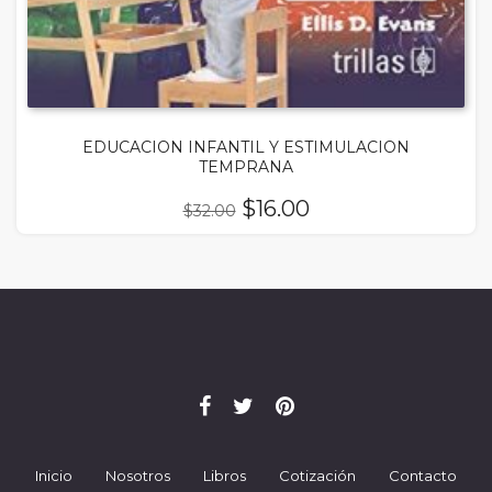
EDUCACION INFANTIL Y ESTIMULACION
TEMPRANA
El
El
$
16.00
$
32.00
precio
precio
original
actual
era:
es:
$32.00.
$16.00.
Inicio
Nosotros
Libros
Cotización
Contacto