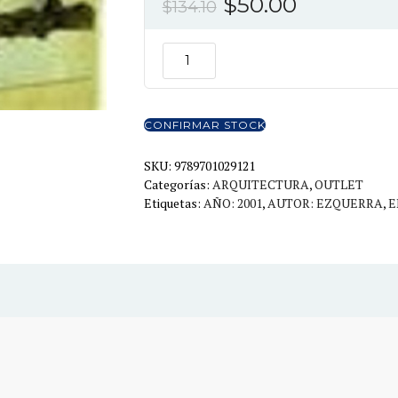
El
El
$
50.00
$
134.10
precio
precio
original
actual
EZQUERRA
ARQUITECTURA
era:
es:
LEJANISTA
$134.10.
$50.00.
cantidad
CONFIRMAR STOCK
SKU:
9789701029121
Categorías:
ARQUITECTURA
,
OUTLET
Etiquetas:
AÑO: 2001
,
AUTOR: EZQUERRA
,
E