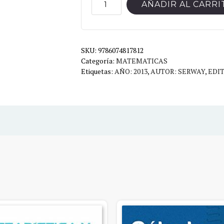
FUNDAMENTOS
AÑADIR AL CARRI
DE
FISICA
VOL.1
SKU:
9ED
9786074817812
Categoría:
MATEMATICAS
cantidad
Etiquetas:
AÑO: 2013
,
AUTOR: SERWAY
,
EDI