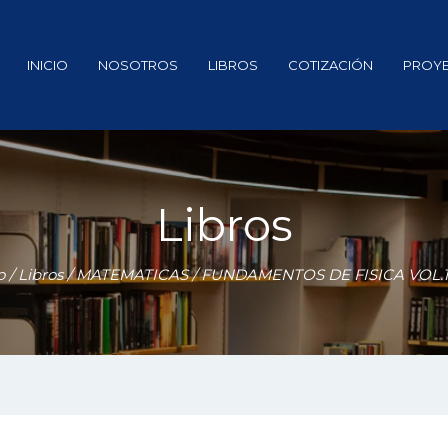
INICIO
NOSOTROS
LIBROS
COTIZACIÓN
PROY
Libros
o
/
Libros
/
MATEMATICAS
/ FUNDAMENTOS DE FISICA VOL.1