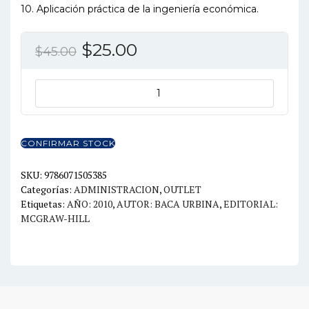
10. Aplicación práctica de la ingeniería económica.
El
El
$
25.00
$
45.00
precio
precio
original
actual
FUNDAMENTOS
DE
era:
es:
INGENIERIA
$45.00.
$25.00.
ECONOMICA
CONFIRMAR STOCK
5ED.
cantidad
SKU:
9786071505385
Categorías:
ADMINISTRACION
,
OUTLET
Etiquetas:
AÑO: 2010
,
AUTOR: BACA URBINA
,
EDITORIAL:
MCGRAW-HILL