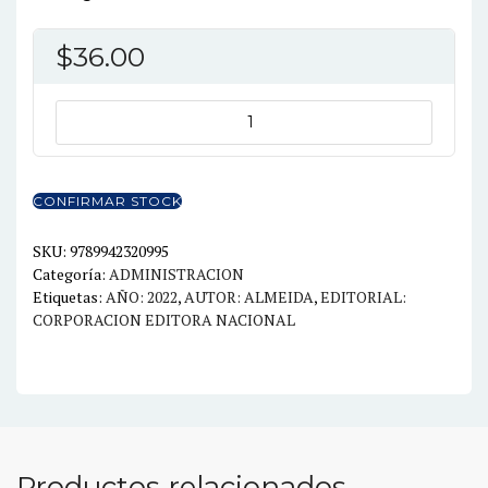
$
36.00
IMPLICACIONES
EN
LA
GESTION
CONFIRMAR STOCK
ESTRATEGICA
DE
SKU:
9789942320995
Categoría:
ADMINISTRACION
LAS
Etiquetas:
AÑO: 2022
,
AUTOR: ALMEIDA
,
EDITORIAL:
ORGANIZACIONES
CORPORACION EDITORA NACIONAL
DE
LOS
SISTEMAS
INTEGRADOS
DE
GESTION
Productos relacionados