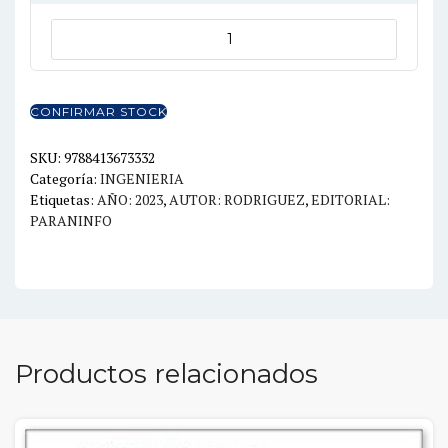
INSTALACIONES
ELECTRICAS
Y
DOMOTICAS
CONFIRMAR STOCK
2ED.
INCLUYE
SKU:
9788413673332
Categoría:
INGENIERIA
CASOS
Etiquetas:
AÑO: 2023
,
AUTOR: RODRIGUEZ
,
EDITORIAL:
PRACTICOS
PARANINFO
cantidad
Productos relacionados