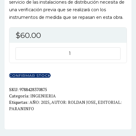
servicio de las instalaciones de distribución necesita de
una verificación previa que se realizará con los
instrumentos de medida que se repasan en esta obra.
$
60.00
MONTAJE
DE
REDES
ELECTRICAS
CONFIRMAR STOCK
AEREAS
DE
SKU:
9788428370875
Categoría:
INGENIERIA
BAJA
Etiquetas:
AÑO: 2025
,
AUTOR: ROLDAN JOSE
,
EDITORIAL:
TENSION
PARANINFO
UF0892
cantidad