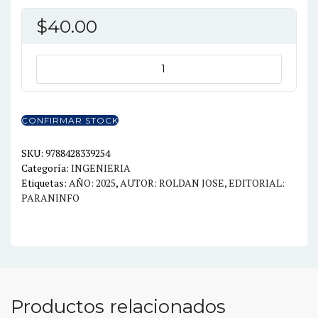
$
40.00
MANTENIMIENTO
DE
REDES
ELECTRICAS
CONFIRMAR STOCK
DE
BAJA
SKU:
9788428339254
Categoría:
INGENIERIA
TENSION
Etiquetas:
AÑO: 2025
,
AUTOR: ROLDAN JOSE
,
EDITORIAL:
UF0893
PARANINFO
cantidad
Productos relacionados