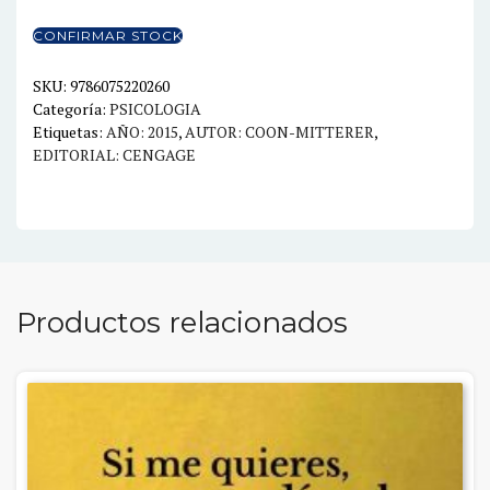
LA
PSICOLOGIA
CONFIRMAR STOCK
13ED.
ACCESO
SKU:
9786075220260
Categoría:
PSICOLOGIA
A
Etiquetas:
AÑO: 2015
,
AUTOR: COON-MITTERER
,
LA
EDITORIAL: CENGAGE
MENTE
Y
CONDUCTA
cantidad
Productos relacionados