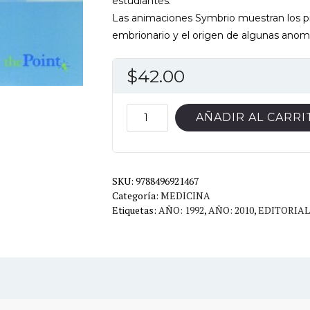
estudiantes.
Las animaciones Symbrio muestran los pr
embrionario y el origen de algunas anoma
$
42.00
LANGMAN
AÑADIR AL CARRI
EMBRIOLOGIA
MEDICA
11ED.
SKU:
cantidad
9788496921467
Categoría:
MEDICINA
Etiquetas:
AÑO: 1992
,
AÑO: 2010
,
EDITORIAL