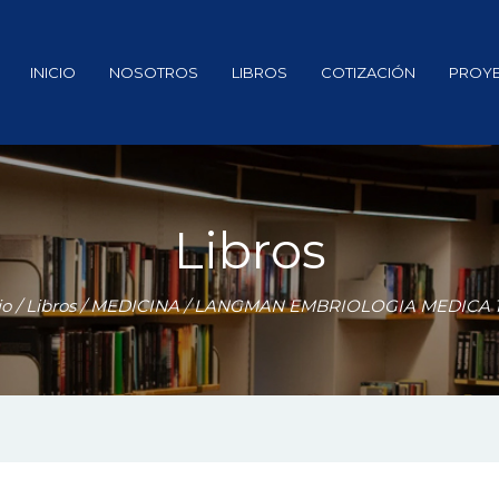
INICIO
NOSOTROS
LIBROS
COTIZACIÓN
PROY
Libros
io
/
Libros
/
MEDICINA
/ LANGMAN EMBRIOLOGIA MEDICA 1