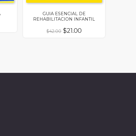
A
GUIA ESENCIAL DE
REHABILITACION INFANTIL
El
El
$
21.00
$
42.00
precio
precio
original
actual
era:
es:
$42.00.
$21.00.