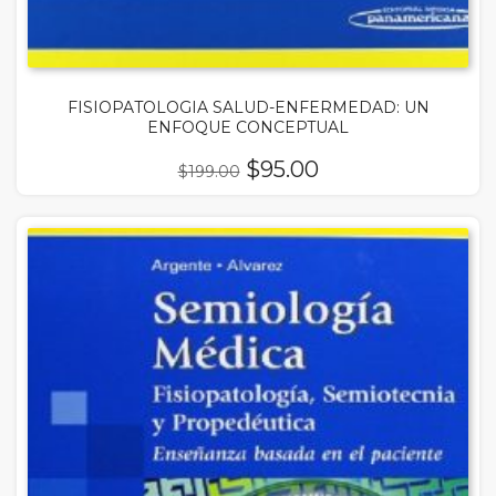
FISIOPATOLOGIA SALUD-ENFERMEDAD: UN
ENFOQUE CONCEPTUAL
El
El
$
95.00
$
199.00
precio
precio
original
actual
era:
es:
$199.00.
$95.00.