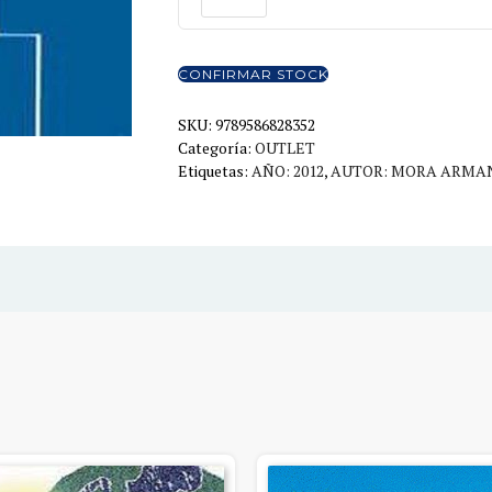
FINANCIERAS
3ED.
ACT.
CONFIRMAR STOCK
cantidad
SKU:
9789586828352
Categoría:
OUTLET
Etiquetas:
AÑO: 2012
,
AUTOR: MORA ARMA