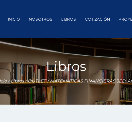
INICIO
NOSOTROS
LIBROS
COTIZACIÓN
PROY
Libros
icio
/
Libros
/
OUTLET
/ MATEMATICAS FINANCIERAS 3ED. AC