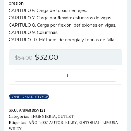
presión.
CAPITULO 6. Carga de torsión en ejes.
CAPITULO 7. Carga por flexión: esfuerzos de vigas.
CAPITULO 8. Carga por flexión: deflexiones en vigas.
CAPITULO 9. Columnas.
CAPITULO 10. Métodos de energía y teorías de falla.
El
El
$
32.00
$
54.00
precio
precio
original
actual
MECANICA
DE
era:
es:
MATERIALES
$54.00.
$32.00.
cantidad
CONFIRMAR STOCK
SKU:
9789681859121
Categorías:
INGENIERIA
,
OUTLET
Etiquetas:
AÑO: 2007
,
AUTOR: RILEY
,
EDITORIAL: LIMUSA
WILEY