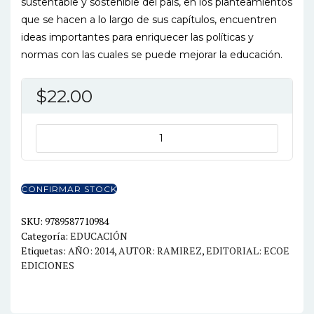
sustentable y sostenible del país, en los planteamientos
que se hacen a lo largo de sus capítulos, encuentren
ideas importantes para enriquecer las políticas y
normas con las cuales se puede mejorar la educación.
$
22.00
PEDAGOGIA
Y
CALIDAD
EDUCATIVA
CONFIRMAR STOCK
EN
LA
SKU:
9789587710984
Categoría:
EDUCACIÓN
ERA
Etiquetas:
AÑO: 2014
,
AUTOR: RAMIREZ
,
EDITORIAL: ECOE
DIGITAL
EDICIONES
Y
GLOBAL
cantidad