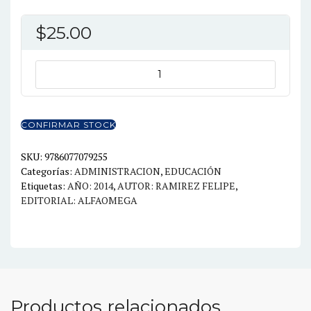
$
25.00
COGNOTECNICAS
HERRAMIENTAS
PARA
PENSAR
CONFIRMAR STOCK
MAS
Y
SKU:
9786077079255
Categorías:
ADMINISTRACION
,
EDUCACIÓN
MEJOR
Etiquetas:
AÑO: 2014
,
AUTOR: RAMIREZ FELIPE
,
cantidad
EDITORIAL: ALFAOMEGA
Productos relacionados