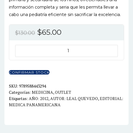
información completa y seria que les permita llevar a
cabo una pediatría eficiente sin sacrificar la excelencia.
El
El
$
65.00
$
130.00
precio
precio
original
actual
PLATA
RUEDA
era:
es:
EL
$130.00.
$65.00.
PEDIATRA
CONFIRMAR STOCK
EFICIENTE
7ED
SKU:
9789588443294
Categorías:
MEDICINA
,
OUTLET
cantidad
Etiquetas:
AÑO: 2012
,
AUTOR: LEAL QUEVEDO
,
EDITORIAL:
MEDICA PANAMERICANA