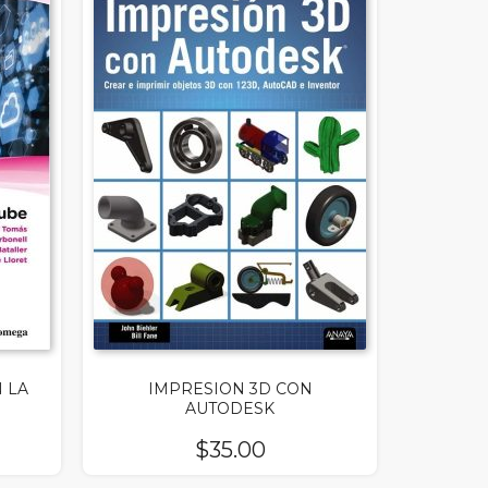
 LA
IMPRESION 3D CON
AUTODESK
$
35.00