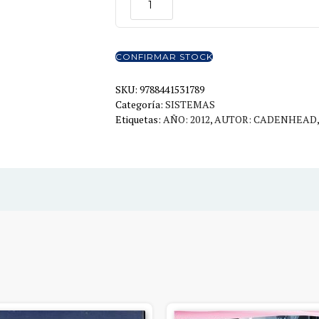
JAVA
7
cantidad
CONFIRMAR STOCK
SKU:
9788441531789
Categoría:
SISTEMAS
Etiquetas:
AÑO: 2012
,
AUTOR: CADENHEAD