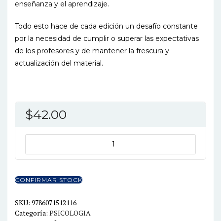
enseñanza y el aprendizaje.
Todo esto hace de cada edición un desafío constante
por la necesidad de cumplir o superar las expectativas
de los profesores y de mantener la frescura y
actualización del material.
$
42.00
PSICOLOGIA
DE
LA
EDUCACION
CONFIRMAR STOCK
5ED
cantidad
SKU:
9786071512116
Categoría:
PSICOLOGIA