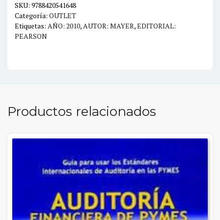
II
SKU:
9788420541648
Categoría:
OUTLET
ENSEÑAR
Etiquetas:
AÑO: 2010
,
AUTOR: MAYER
,
EDITORIAL:
PARA
PEARSON
UN
APRENDIZAJE
SIGNIFICATIVO
cantidad
Productos relacionados