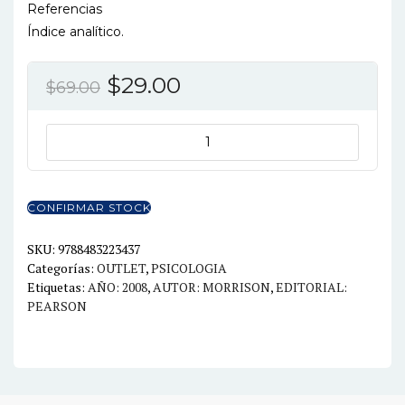
Referencias
Índice analítico.
El
El
$
29.00
$
69.00
precio
precio
original
actual
PSICOLOGIA
DE
era:
es:
LA
$69.00.
$29.00.
SALUD
CONFIRMAR STOCK
cantidad
SKU:
9788483223437
Categorías:
OUTLET
,
PSICOLOGIA
Etiquetas:
AÑO: 2008
,
AUTOR: MORRISON
,
EDITORIAL:
PEARSON