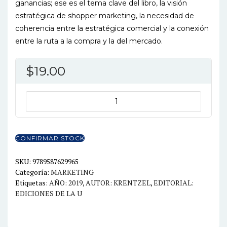
ganancias; ese es el tema clave del libro, la visión
estratégica de shopper marketing, la necesidad de
coherencia entre la estratégica comercial y la conexión
entre la ruta a la compra y la del mercado.
$
19.00
SHOPPER
MARKETING
ESTRATEGIAS
DE
CONFIRMAR STOCK
MERCADO
cantidad
SKU:
9789587629965
Categoría:
MARKETING
Etiquetas:
AÑO: 2019
,
AUTOR: KRENTZEL
,
EDITORIAL:
EDICIONES DE LA U