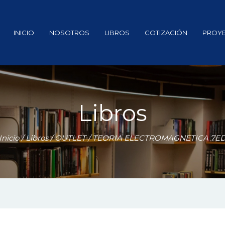
INICIO
NOSOTROS
LIBROS
COTIZACIÓN
PROY
Libros
Inicio
/
Libros
/
OUTLET
/ TEORIA ELECTROMAGNETICA 7E