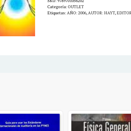
SKU:
9789701056202
Categoría:
OUTLET
Etiquetas:
AÑO: 2006
,
AUTOR: HAYT
,
EDITO