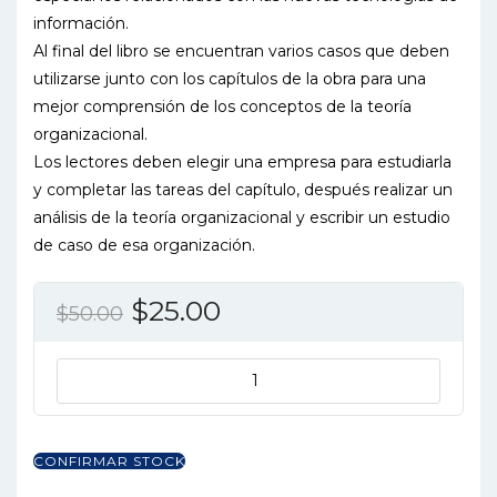
información.
Al final del libro se encuentran varios casos que deben
utilizarse junto con los capítulos de la obra para una
mejor comprensión de los conceptos de la teoría
organizacional.
Los lectores deben elegir una empresa para estudiarla
y completar las tareas del capítulo, después realizar un
análisis de la teoría organizacional y escribir un estudio
de caso de esa organización.
El
El
$
25.00
$
50.00
precio
precio
original
actual
TEORIA
ORGANIZACIONAL
era:
es:
5ED.
$50.00.
$25.00.
cantidad
CONFIRMAR STOCK