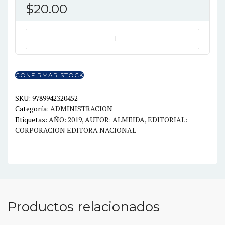
$
20.00
CALIDAD
INTEGRADA
UN
DESAFIO
CONFIRMAR STOCK
SISTEMICO
ORGANIZACIONAL
SKU:
9789942320452
Categoría:
ADMINISTRACION
cantidad
Etiquetas:
AÑO: 2019
,
AUTOR: ALMEIDA
,
EDITORIAL:
CORPORACION EDITORA NACIONAL
Productos relacionados