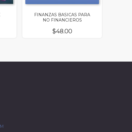
E
FINANZAS BASICAS PARA
NO FINANCIEROS
$
48.00
OM