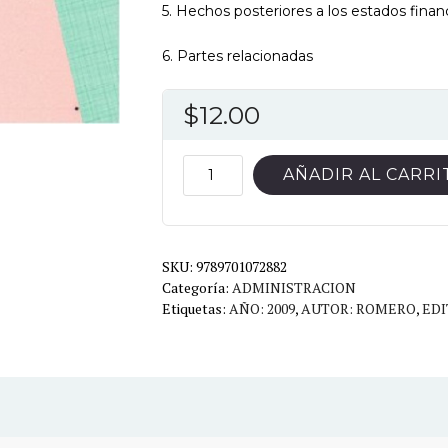
5. Hechos posteriores a los estados financ
6. Partes relacionadas
$
12.00
CONTABILIDAD
AÑADIR AL CARRI
AVANZADA
II
cantidad
SKU:
9789701072882
Categoría:
ADMINISTRACION
Etiquetas:
AÑO: 2009
,
AUTOR: ROMERO
,
EDI