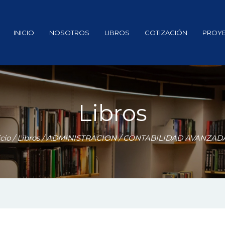
INICIO
NOSOTROS
LIBROS
COTIZACIÓN
PROY
Libros
icio
/
Libros
/
ADMINISTRACION
/ CONTABILIDAD AVANZADA