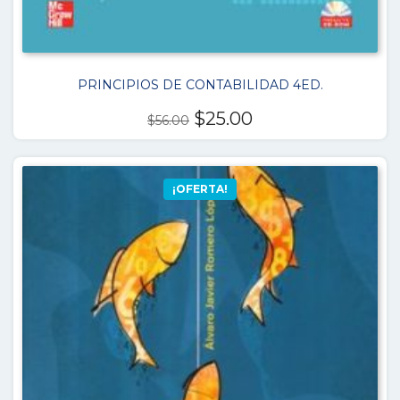
PRINCIPIOS DE CONTABILIDAD 4ED.
El
El
$
25.00
$
56.00
precio
precio
original
actual
era:
es:
¡OFERTA!
$56.00.
$25.00.