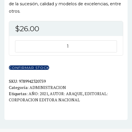
de la sucesión, calidad y modelos de excelencias, entre
otros.
$
26.00
EMPRESA
FAMILIAR
EN
EL
CONFIRMAR STOCK
EMPRENDIMIENTO
Y
SKU:
9789942320759
Categoría:
ADMINISTRACION
LAS
Etiquetas:
AÑO: 2021
,
AUTOR: ARAQUE
,
EDITORIAL:
MIPYME
CORPORACION EDITORA NACIONAL
cantidad