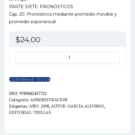
PARTE SIETE. PRONOSTICOS
Cap. 20. Pronósticos mediante promedio movible y
promedio exponencial.
$
24.00
ENFOQUES
PRACTICOS
PARA
PLANEACION
CONFIRMAR STOCK
Y
CONTROL
SKU:
9789682457722
Categoría:
ADMINISTRACION
DE
Etiquetas:
AÑO: 2008
,
AUTOR: GARCIA ALFONSO
,
INVENTARIOS
EDITORIAL: TRILLAS
cantidad