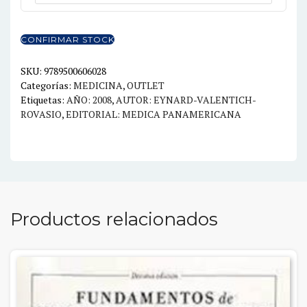
Y
era:
es:
EMBRIOLOGIA
$88.00.
$44.00.
DEL
CONFIRMAR STOCK
SER
HUMANO
SKU:
9789500606028
Categorías:
MEDICINA
,
OUTLET
cantidad
Etiquetas:
AÑO: 2008
,
AUTOR: EYNARD-VALENTICH-
ROVASIO
,
EDITORIAL: MEDICA PANAMERICANA
Productos relacionados