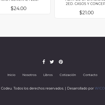
2ED. CASOS Y CONCE
$
24.00
$
21.00
Inicio
Nosotros
Libros
Cotización
Contacto
 Codeu. Todos los derechos reservados. | Desarrollado por
WIC