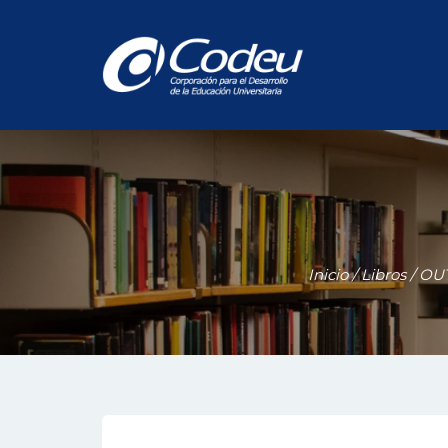
Inicio
/
Libros
/
OU