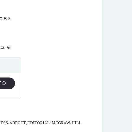
iones.
cular.
TO
NESS-ABBOTT
,
EDITORIAL: MCGRAW-HILL