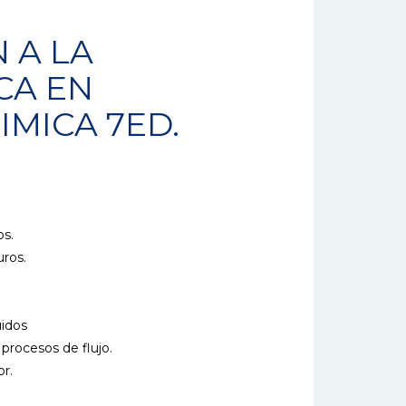
 A LA
CA EN
IMICA 7ED.
os.
uros.
uidos
 procesos de flujo.
or.