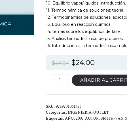
10. Equilibrio vapor/líquidos: introducción.
11. Termodinámica de soluciones: teoría.
12. Termodinámica de soluciones: aplicac
13. Equilibrio en reacción química
14. temas sobre los equilibrios de fase
15. Análisis termodinámico de procesos
16. Introducción a la termodinámica mole
El
El
$
24.00
$
44.94
precio
precio
original
actual
INTRODUCCION
AÑADIR AL CARRI
A
era:
es:
LA
$44.94.
$24.00.
TERMODINAMICA
SKU:
EN
9789701061473
Categorías:
INGENIERIA
,
OUTLET
INGENIERIA
Etiquetas:
AÑO: 2007
,
AUTOR: SMITH-VAN 
QUIMICA