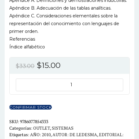
Apéndice A. Definiciones y demostraciones inductivas.
Apéndice B. Adecuación de las tablas analíticas.
Apéndice C. Consideraciones elementales sobre la
representación del conocimiento con lenguajes de
primer orden.
Referencias
Índice alfabético
El
El
$
15.00
$
33.00
precio
precio
original
actual
LOGICA
PARA
era:
es:
LA
$33.00.
$15.00.
COMPUTACION
CONFIRMAR STOCK
cantidad
SKU:
9786077854333
Categorías:
OUTLET
,
SISTEMAS
Etiquetas:
AÑO: 2010
,
AUTOR: DE LEDESMA
,
EDITORIAL: