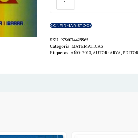
MATEMATICAS
APLICADAS
A
LA
CONFIRMAR STOCK
ADMINISTRACION
Y
SKU:
9786074429565
Categoría:
MATEMATICAS
A
Etiquetas:
AÑO: 2010
,
AUTOR: ARYA
,
EDITOR
LA
ECONOMIA
5ED
cantidad