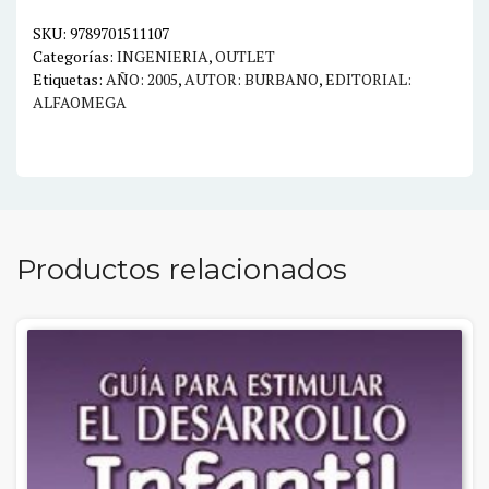
OPTICA,
RELATIVIDAD
SKU:
9789701511107
Categorías:
INGENIERIA
,
OUTLET
Y
Etiquetas:
AÑO: 2005
,
AUTOR: BURBANO
,
EDITORIAL:
FISICA
ALFAOMEGA
ATOMICA
cantidad
Productos relacionados