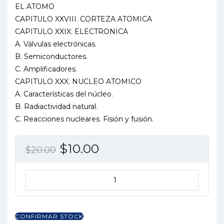
EL ATOMO
CAPITULO XXVIII. CORTEZA ATOMICA
CAPITULO XXIX: ELECTRONICA
A. Válvulas electrónicas.
B. Semiconductores.
C. Amplificadores.
CAPITULO XXX. NUCLEO ATOMICO
A. Características del núcleo.
B. Radiactividad natural.
C. Reacciones nucleares. Fisión y fusión.
El
El
$
10.00
$
20.00
precio
precio
original
actual
PROBLEMAS
DE
era:
es:
FISICA
$20.00.
$10.00.
T.3:
CONFIRMAR STOCK