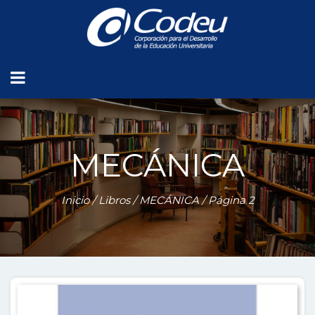
MECÁNICA
Inicio
/
Libros
/
MECÁNICA
/ Página 2