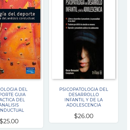
era:
es:
$39.00.
$25.00.
COLOGIA DEL
PSICOPATOLOGIA DEL
PORTE GUIA
DESARROLLO
ACTICA DEL
INFANTIL Y DE LA
ANALISIS
ADOLESCENCIA
NDUCTUAL
$
26.00
$
25.00