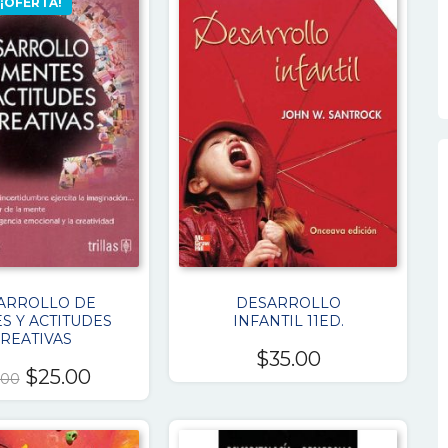
¡OFERTA!
ARROLLO DE
DESARROLLO
S Y ACTITUDES
INFANTIL 11ED.
REATIVAS
$
35.00
El
El
$
25.00
.00
precio
precio
original
actual