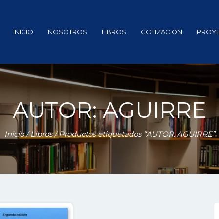
INICIO
NOSOTROS
LIBROS
COTIZACIÓN
PROY
AUTOR: AGUIRRE
Inicio
/
Libros
/ Productos etiquetados “AUTOR: AGUIRRE”