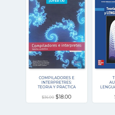
¡OFERTA!
COMPILADORES E
T
INTERPRETRES:
AU
TEORIA Y PRACTICA
LENGU
El
El
$
18.00
$
36.00
precio
precio
original
actual