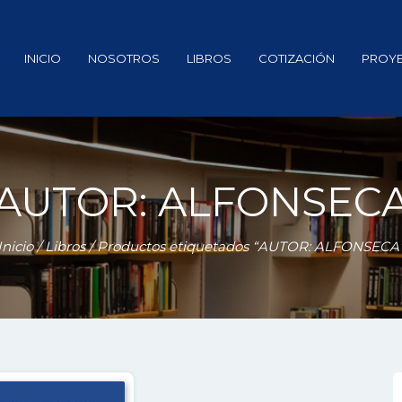
INICIO
NOSOTROS
LIBROS
COTIZACIÓN
PROY
AUTOR: ALFONSEC
Inicio
/
Libros
/ Productos etiquetados “AUTOR: ALFONSECA