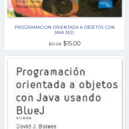
PROGRAMACION ORIENTADA A OBJETOS CON
JAVA 3ED.
El
El
$
15.00
$
51.08
precio
precio
original
actual
era:
es:
$51.08.
$15.00.