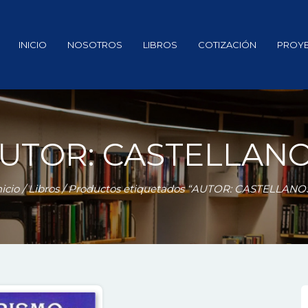
INICIO
NOSOTROS
LIBROS
COTIZACIÓN
PROY
UTOR: CASTELLAN
nicio
/
Libros
/ Productos etiquetados “AUTOR: CASTELLANO