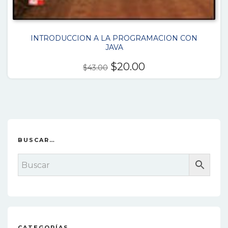
INTRODUCCION A LA PROGRAMACION CON
JAVA
El
El
$
20.00
$
43.00
precio
precio
original
actual
era:
es:
$43.00.
$20.00.
BUSCAR…
CATEGORÍAS