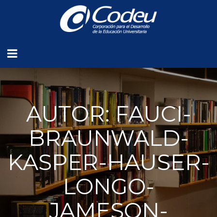
AUTOR: FAUCI-
BRAUNWALD-
KASPER-HAUSER-
LONGO-
JAMESON-