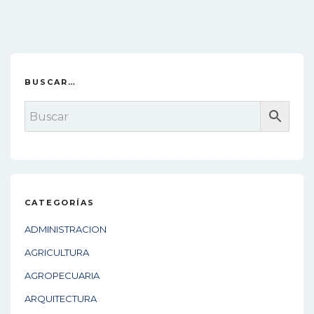
original
actual
era:
es:
$360.00.
$180.00.
BUSCAR…
CATEGORÍAS
ADMINISTRACION
AGRICULTURA
AGROPECUARIA
ARQUITECTURA