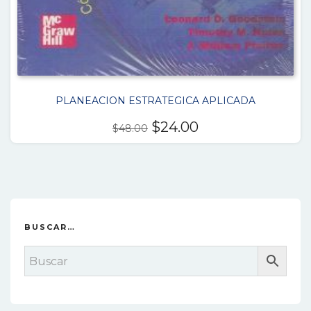
PLANEACION ESTRATEGICA APLICADA
El
El
$
24.00
$
48.00
precio
precio
original
actual
era:
es:
$48.00.
$24.00.
BUSCAR…