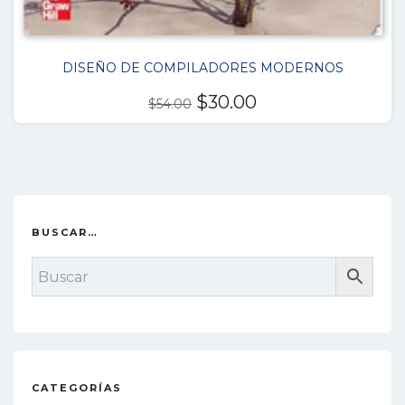
DISEÑO DE COMPILADORES MODERNOS
El
El
$
30.00
$
54.00
precio
precio
original
actual
era:
es:
$54.00.
$30.00.
BUSCAR…
CATEGORÍAS