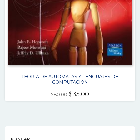
TEORIA DE AUTOMATAS Y LENGUAJES DE
COMPUTACION
El
El
$
35.00
$
80.00
precio
precio
original
actual
era:
es:
$80.00.
$35.00.
BUSCAR…